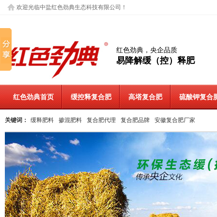
欢迎光临中盐红色劲典生态科技有限公司！
红色劲典，央企品质
易降解缓（控）释肥
红色劲典首页
缓控释复合肥
高塔复合肥
硫酸钾复合
关键词：
缓释肥料
掺混肥料
复合肥代理
复合肥品牌
安徽复合肥厂家