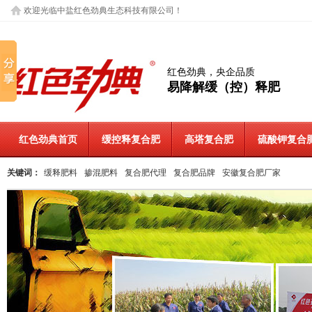
欢迎光临中盐红色劲典生态科技有限公司！
红色劲典，央企品质
易降解缓（控）释肥
红色劲典首页
缓控释复合肥
高塔复合肥
硫酸钾复合
关键词：
缓释肥料
掺混肥料
复合肥代理
复合肥品牌
安徽复合肥厂家