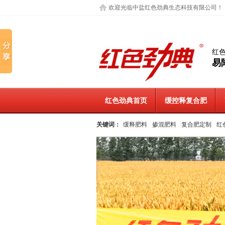
欢迎光临中盐红色劲典生态科技有限公司！
红
易
红色劲典首页
缓控释复合肥
关键词：
缓释肥料
掺混肥料
复合肥定制
红