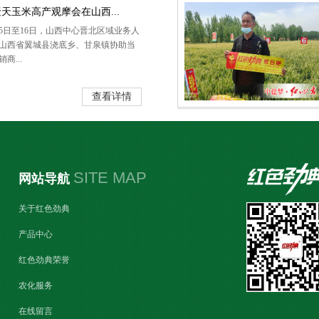
天玉米高产观摩会在山西...
15日至16日，山西中心晋北区域业务人
山西省翼城县浇底乡、甘泉镇协助当
商...
查看详情
SITE MAP
网站导航
关于红色劲典
产品中心
红色劲典荣誉
农化服务
在线留言