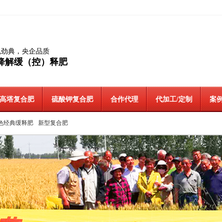
色劲典，央企品质
降解缓（控）释肥
高塔复合肥
硫酸钾复合肥
合作代理
代加工/定制
案例
色经典缓释肥
新型复合肥