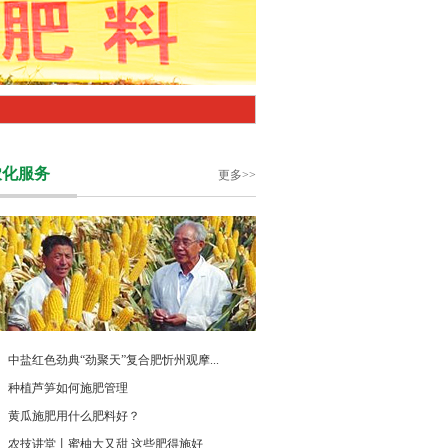
农化服务
更多>>
中盐红色劲典“劲聚天”复合肥忻州观摩...
种植芦笋如何施肥管理
黄瓜施肥用什么肥料好？
农技讲堂丨蜜柚大又甜 这些肥得施好