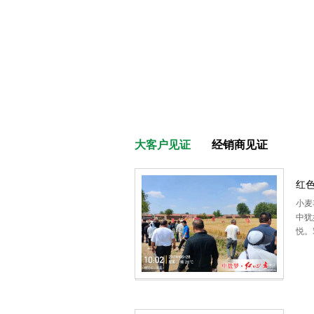
大客户见证
经销商见证
红色
小麦
中犹
悦。5