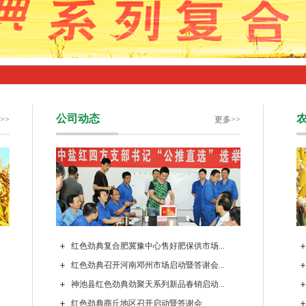
公司动态
>>
更多>>
红色劲典复合肥冀豫中心售好肥保供市场...
红色劲典召开河南邓州市场启动暨答谢会...
神池县红色劲典劲聚天系列新品春销启动...
红色劲典商丘地区召开启动暨答谢会