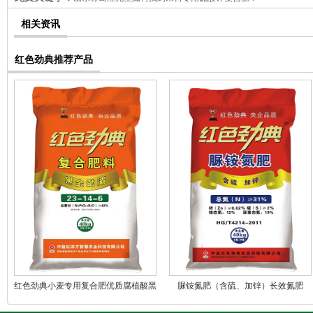
相关资讯
红色劲典推荐产品
红色劲典小麦专用复合肥优质腐植酸黑
脲铵氮肥（含硫、加锌）长效氮肥
金劲霸43%（23-14-6）