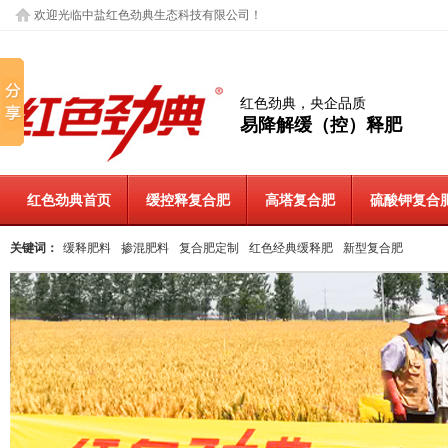
欢迎光临中盐红色劲典生态科技有限公司！
红色劲典，央企品质
易降解缓（控）释肥
红色劲典首页
缓控释复合肥
高塔复合肥
硫酸钾复合
关键词：
缓释肥料
掺混肥料
复合肥定制
红色经典缓释肥
新型复合肥