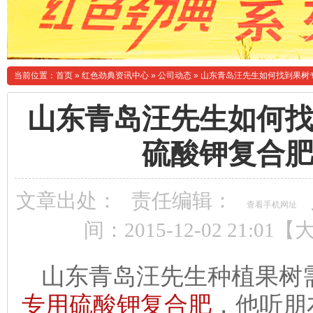
当前位置：
首页
»
红色劲典资讯中心
»
公司动态
»
山东青岛汪先生如何找到果树
山东青岛汪先生如何
硫酸钾复合
文章出处：
责任编辑：
查看手机网址
间：2015-12-02 21:01【
山东青岛汪先生种植果树需
专用硫酸钾复合肥
，他听朋