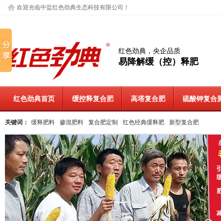
欢迎光临中盐红色劲典生态科技有限公司！
红色劲典，央企品质
易降解缓（控）释肥
红色劲典首页
缓控释复合肥
高塔复合肥
硫酸钾复合
关键词：
缓释肥料
掺混肥料
复合肥定制
红色经典缓释肥
新型复合肥