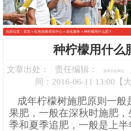
当前位置：
首页
»
红色劲典资讯中心
»
农化服务
»
种柠檬用什么肥？
种柠檬用什么
文章出处：
责任编辑：
查看手机网址
间：2016-06-11 13:00【
成年柠檬树施肥原则一般
果肥，一般在深秋时施肥，
季和夏季追肥，一般是上半