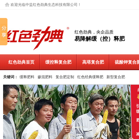
欢迎光临中盐红色劲典生态科技有限公司！
红色劲典，央企品质
易降解缓（控）释肥
红色劲典首页
缓控释复合肥
高塔复合肥
硫酸钾复合
关键词：
缓释肥料
掺混肥料
复合肥定制
红色经典缓释肥
新型复合肥